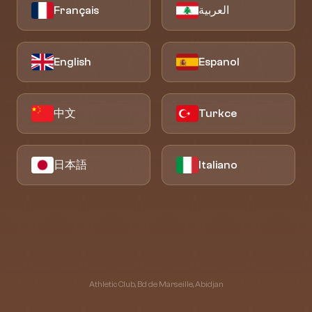
Français
العربية
English
Espanol
中文
Turkce
日本語
Italiano
Athletic Club, Bd de Marseille, Abidjan